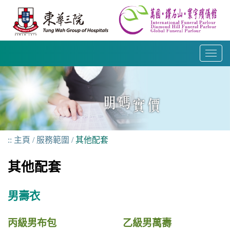
跳
到
內
容
T
o
g
g
l
e
n
主頁
服務範圍
其他配套
a
v
其他配套
i
g
a
男壽衣
t
i
丙級男布包
乙級男萬壽
o