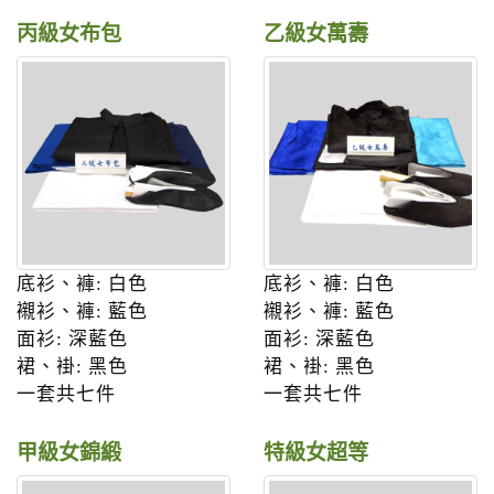
丙級女布包
乙級女萬壽
底衫、褲: 白色
底衫、褲: 白色
襯衫、褲: 藍色
襯衫、褲: 藍色
面衫: 深藍色
面衫: 深藍色
裙、褂: 黑色
裙、褂: 黑色
一套共七件
一套共七件
甲級女錦緞
特級女超等