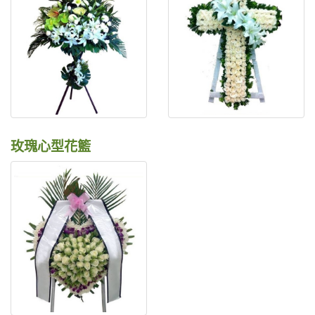
玫瑰心型花籃