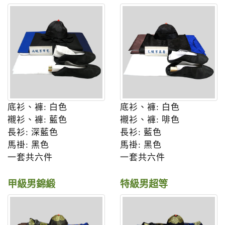
n
底衫、褲: 白色
底衫、褲: 白色
襯衫、褲: 藍色
襯衫、褲: 啡色
長衫: 深藍色
長衫: 藍色
馬褂: 黑色
馬褂: 黑色
一套共六件
一套共六件
甲級男錦緞
特級男超等