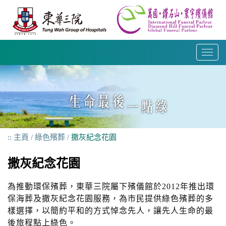
跳
到
內
容
T
o
g
g
l
e
n
a
主頁
綠色殯葬
撒灰紀念花園
v
i
撒灰紀念花園
g
a
為推動環保殯葬，東華三院屬下殯儀館於2012年推出環
t
i
保海葬及撒灰紀念花園服務，為市民提供綠色殯葬的多
o
樣選擇，以簡約平和的方式悼念先人，讓先人生命的最
n
後旅程點上綠色。