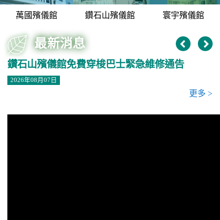
n
萬國殯儀館
鑽石山殯儀館
寰宇殯儀館
最新消息
鑽石山殯儀館免費穿梭巴士緊急維修通告
2026年08月07日
更多 >