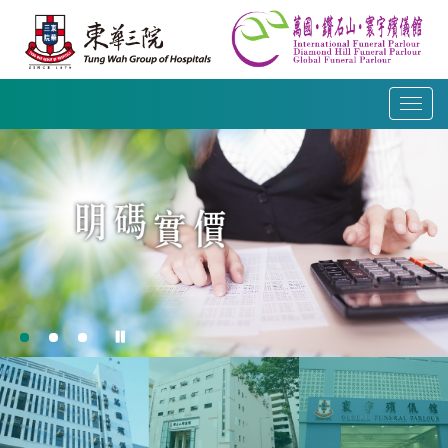
跳
到
內
容
T
o
g
g
l
e
n
a
v
i
g
a
t
i
o