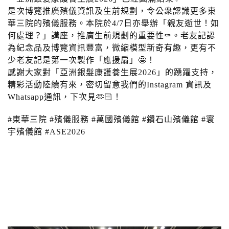
是次博覽推廣殯儀資訊及生前規劃，令公衆認識更多東
華三院的殯儀服務。本院於4/7日亦舉辦「親友逝世！如
何處理？」講座，推廣生前規劃的重要性⚰️。老友記認
為紀念品及博覽資訊豐富，微縮模型新奇有趣，更有不
少老友記是第一次製作「應援扇」🤩！
感謝大家對「亞洲銀髮康護養生展2026」的踴躍支持，
精彩活動陸續有來，密切留意我們的Instagram 資訊及
Whatsapp通訊，下次見🫶🏻！
#東華三院 #殯儀服務 #萬國殯儀館 #鑽石山殯儀館 #寰
宇殯儀館 #ASE2026