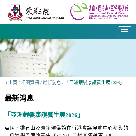
跳
到
內
容
T
o
g
g
l
e
n
a
主頁
相關資訊
最新消息
「亞洲銀髮康護養生展2026」
v
i
最新消息
g
a
t
「亞洲銀髮康護養生展2026」
i
o
萬國、鑽石山及寰宇殯儀館在香港會議展覽中心參與的
n
「亞洲銀髮康護養生展2026」已經圓滿結束✨。