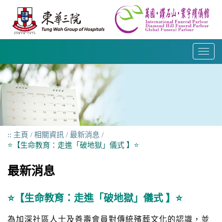
跳
到
內
容
T
o
g
g
l
e
n
a
主頁
相關資訊
最新消息
v
⭐️【生命教育：走進「破地獄」儀式 】⭐️
i
g
最新消息
a
t
i
⭐️【生命教育：走進「破地獄」儀式 】⭐️
o
n
為加深社區人士及善壽會員對傳統殯葬文化的認識，並