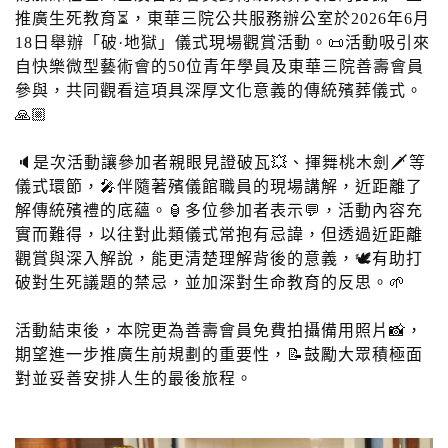
推廣生死教育⏳，東華三院公共服務辦公室於2026年6月
18日舉辦「破·地獄」儀式現場觀賞活動。📜活動吸引來
自快樂微型藝術會的50位青年學員及東華三院善壽會員
參與，共同觀看這項具深厚文化意義的傳統殯葬儀式。
🙏🏼
🔈是次活動讓參加者親眼見證破瓦💥、揮舞桃木劍🗡️等
儀式環節，🎤伴隨著殯儀館職員的現場講解，近距離了
解傳統殯禮的底蘊。🏮多位參加者表示💬，活動內容充
實而難得，以往對此類儀式常抱有忌諱，但透過近距離
觀賞與深入解說，能更清楚理解背後的意義，🕊️有助打
破對生死議題的禁忌，並加深對生命教育的反思。🌱
活動結束後，本院更為善壽會員免費拍攝備用照片📸，
期望進一步推廣生前規劃的重要性，📝鼓勵大眾積極面
對並妥善安排人生的最後旅程。