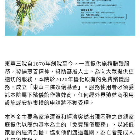
東華三院自1870年創院至今，一直提供施棺贈殮服
務，發揚慈善精神，幫助基層人士。為向大眾提供更
適切的服務，本院於2020年優化原有的免費殯儀服
務，成立「東華三院殯儀基金」。服務使用者必須委
託本院屬下殯儀館作殮葬商，任何經外界殮葬商租用
設施或安排喪禮的申請將不獲受理。
本基金主要為家境清貧和經濟突然出現困難之喪親家
庭提供以簡約基本為主的「免費殯儀服務」，以減低
家屬的經濟負擔，協助他們渡過難關，為亡者完成人