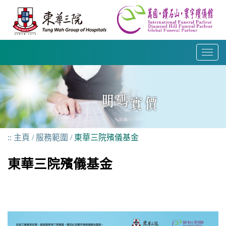
跳
到
內
容
T
o
g
g
l
e
n
主頁
服務範圍
東華三院殯儀基金
a
v
東華三院殯儀基金
i
g
a
t
i
o