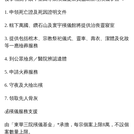
1. 申領死亡證及死因證明文件
2. 轄下萬國、鑽石山及寰宇殯儀館將提供治喪靈寢室
3. 提供包括棺木、宗教祭祀儀式、靈車、壽衣、潔體及化妝
等一應殮葬服務
4. 到公眾殮房／醫院辨認遺體
5. 申請火葬服務
6. 守夜及大殮出殯
7. 領取先人骨灰
💰殯儀服務支援
由「東華三院殯儀基金」*承擔，每宗個案上限8萬，不設個
案數量上限。