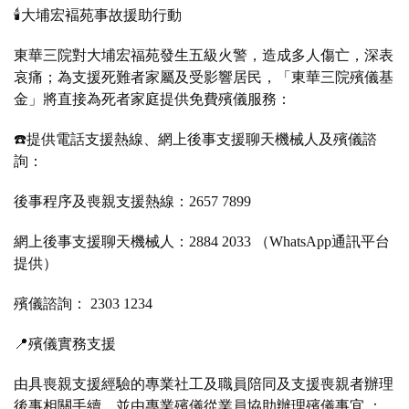
🕯️大埔宏褔苑事故援助行動
東華三院對大埔宏福苑發生五級火警，造成多人傷亡，深表
哀痛；為支援死難者家屬及受影響居民，「東華三院殯儀基
金」將直接為死者家庭提供免費殯儀服務：
☎️提供電話支援熱線、網上後事支援聊天機械人及殯儀諮
詢：
後事程序及喪親支援熱線：2657 7899
網上後事支援聊天機械人：2884 2033 （WhatsApp通訊平台
提供）
殯儀諮詢： 2303 1234
📍殯儀實務支援
由具喪親支援經驗的專業社工及職員陪同及支援喪親者辦理
後事相關手續，並由專業殯儀從業員協助辦理殯儀事宜 ：