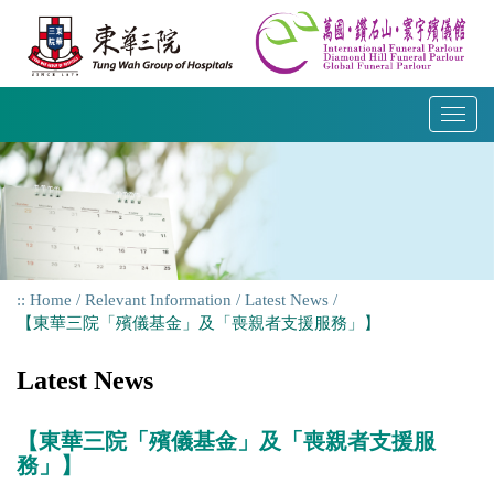
Skip
to
content
T
o
g
g
l
e
n
a
Home
Relevant Information
Latest News
v
【東華三院「殯儀基金」及「喪親者支援服務」】
i
g
Latest News
a
t
i
【東華三院「殯儀基金」及「喪親者支援服
o
務」】
n